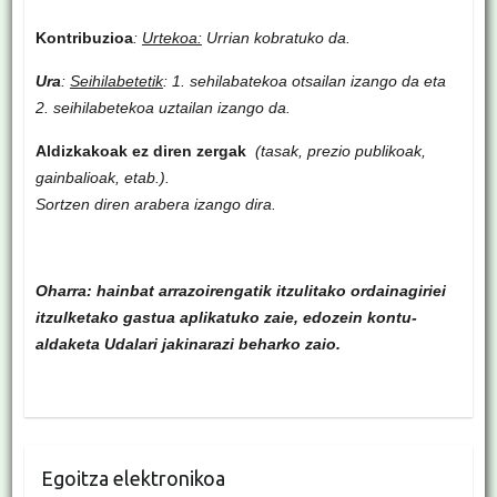
Kontribuzioa
:
Urtekoa:
Urrian kobratuko da.
Ura
:
Seihilabetetik
: 1. sehilabatekoa otsailan izango da eta
2. seihilabetekoa uztailan izango da.
Aldizkakoak ez diren zergak
(tasak, prezio publikoak,
gainbalioak, etab.).
Sortzen diren arabera izango dira.
Oharra: hainbat arrazoirengatik itzulitako ordainagiriei
itzulketako gastua aplikatuko zaie, edozein kontu-
aldaketa Udalari jakinarazi beharko zaio.
Egoitza elektronikoa