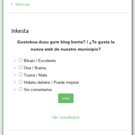
Noticias
Inkesta
Gustokoa duzu gure blog berria? / ¿Te gusta la
nueva web de nuestro municipio?
Bikain / Excelente
Ona / Buena
Txarra / Mala
Hobetu daiteke / Puede mejorar
Sin comentarios
Ver resultados