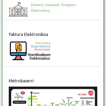
Eskaera, Izapideak, Erregistro
Elektronikoa…
Faktura Elektronikoa
Metrobaserri