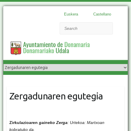
Euskera
Castellano
Search
Zergadunaren egutegia
Zirkulazioaren
gaineko Zerga
: Urtekoa: Martxoan
kobratuko da.