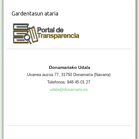
Gardentasun ataria
Donamariako Udala
Uxarrea auzoa 77, 31750 Donamaría (Navarra)
Telefonoa: 948 45 01 27
udala@donamaria.es