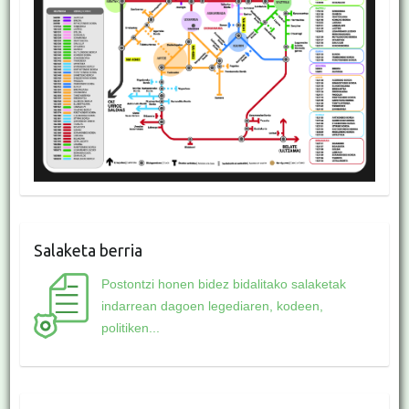
Salaketa berria
Postontzi honen bidez bidalitako salaketak
indarrean dagoen legediaren, kodeen,
politiken...