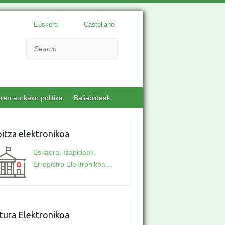
Euskera
Castellano
Search
aren aurkako politika
Baliabideak
itza elektronikoa
Eskaera, Izapideak,
Erregistro Elektronikoa…
tura Elektronikoa