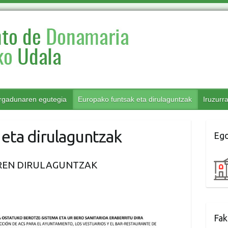
rgadunaren egutegia
Europako funtsak eta dirulaguntzak
Iruzurr
eta dirulaguntzak
Ego
EN DIRULAGUNTZAK
Fak