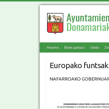
Hasiera
Bisita gaitazu
Udala
Ze
Europako funtsak 
NAFARROAKO GOBERNUAR