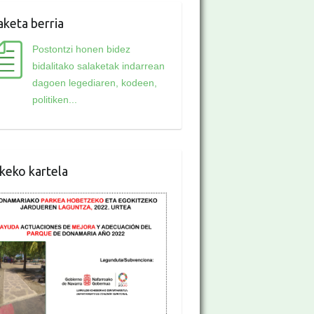
aketa berria
Postontzi honen bidez
bidalitako salaketak indarrean
dagoen legediaren, kodeen,
politiken...
keko kartela