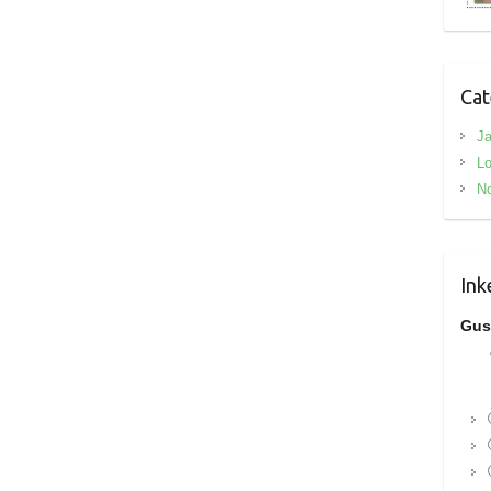
Cat
J
Lo
No
Ink
Gus