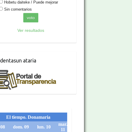
Hobetu daiteke / Puede mejorar
Sin comentarios
Ver resultados
dentasun ataria