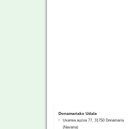
Donamariako Udala
Uxarrea auzoa 77, 31750 Donamaría
(Navarra)