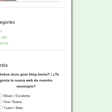
egories
an
 egin
ticias
esta
tokoa duzu gure blog berria? / ¿Te
gusta la nueva web de nuestro
municipio?
Bikain / Excelente
Ona / Buena
Txarra / Mala